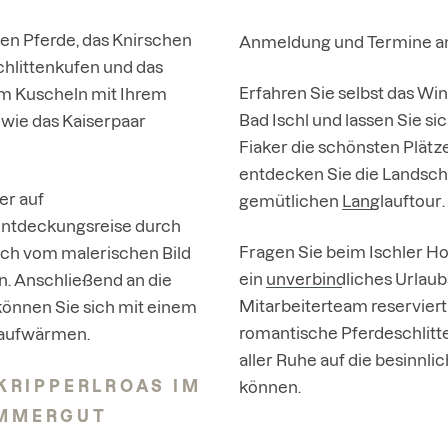
den Pferde, das Knirschen
Anmeldung und Termine an
hlittenkufen und das
Erfahren Sie selbst das W
m Kuscheln mit Ihrem
Bad Ischl und lassen Sie s
 wie das Kaiserpaar
Fiaker die schönsten Plätz
entdecken Sie die Landscha
er auf
gemütlichen
Langlauftour
.
ntdeckungsreise durch
Fragen Sie beim Ischler H
sich vom malerischen Bild
ein
unverbindliches Urlau
. Anschließend an die
Mitarbeiterteam reserviert
können Sie sich mit einem
romantische Pferdeschlitten
 aufwärmen.
aller Ruhe auf die besinnli
KRIPPERLROAS IM
können.
MMERGUT