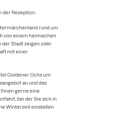
 der Rezeption.
intermärchenland rund um
ich von einem heimischen
e der Stadt zeigen oder
ft mit einer
otel Goldener Ochs um
bsangebot
an und das
 Ihnen gerne eine
fahrt, bei der Sie sich in
che Winterzeit einstellen