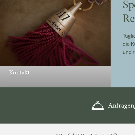
Sp
Re
Tägl
die 
und 
Kontakt
Anfragen