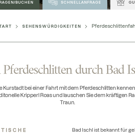
RAGEN/BUCHEN
SCHNELLANFRAGE
GU
Pferdeschlittenfah
TART
SEHENSWÜRDIGKEITEN
 Pferdeschlitten durch Bad Is
e Kurstadt bei einer Fahrt mit dem Pferdeschlitten kenne
aditonelle Kripperl Roas und lauschen Sie dem kräftigen 
Traun.
Bad Ischl ist bekannt für g
TISCHE