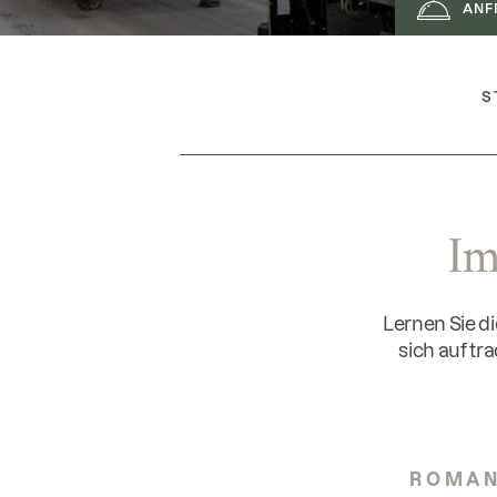
ANF
S
Im
Lernen Sie di
sich auf tr
ROMAN