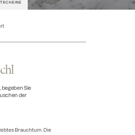
TSCHEINE
GUTSCHEINE
rt
OFFICE@GOLDENEROCHS.AT
chl
n, begeben Sie
Rauschen der
elebtes Brauchtum. Die