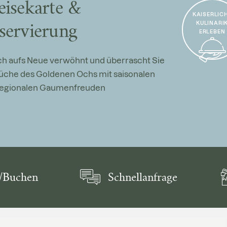
eisekarte &
KAISERLIC
KULINARI
servierung
ERLEBEN
ich aufs Neue verwöhnt und überrascht Sie
Küche des Goldenen Ochs mit saisonalen
regionalen Gaumenfreuden
/Buchen
Schnellanfrage