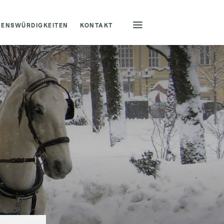
HENSWÜRDIGKEITEN
KONTAKT
BUCHUNGSHOTLINE
+43 6132 23 5 29
SPRACHUMSTELLUNG
|
DEUTSCH
ENGLISH
ANFRAGEN/BUCHEN
SCHNELLANFRAGE