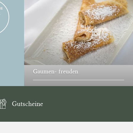
HE
K
Gaumen- freuden
Gutscheine