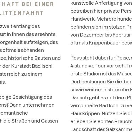
kunstvolle Anfertigung vo
HAFT BEI EINER
betreiben hier private Pers
LITTENFAHRT
Handwerk. Mehrere hundert
zweit entlang des
befinden sich im stolzen P
sst in Ihnen das ersehnte
von Dezember bis Februar 
rgenheit aufsteigen, das
oftmals Krippenbauer besi
s oftmals abhanden
Roas steht dabei für Reise,
e, historische Bauten und
4-stündige Tour vor sich. Tr
r der Kurstadt Bad Ischl
erste Stadion ist das Museu
sterreich zu einem
Dort bestaunen Sie die be
is.
sowie weitere historische
ebige Besichtigung des
Danach geht es mit dem Pf
ens? Dann unternehmen
verschneite Bad Ischl zu 
 romantische
Hauskrippen. Nutzen Sie d
ch die Straßen und Gassen
erleben Sie echtes Brauch
Landschaft des Salzkamme