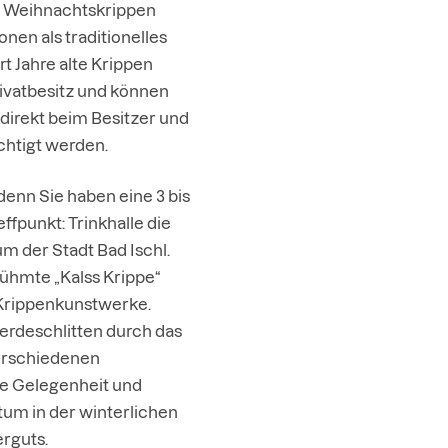
n Weihnachtskrippen
onen als traditionelles
 Jahre alte Krippen
rivatbesitz und können
direkt beim Besitzer und
chtigt werden.
 denn Sie haben eine 3 bis
effpunkt: Trinkhalle die
m der Stadt Bad Ischl.
rühmte „Kalss Krippe“
 Krippenkunstwerke.
erdeschlitten durch das
verschiedenen
ie Gelegenheit und
tum in der winterlichen
rguts.