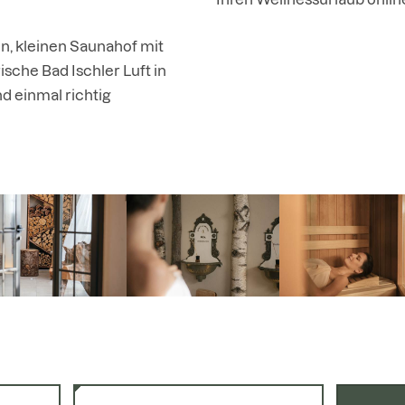
n, kleinen Saunahof mit
ische Bad Ischler Luft in
d einmal richtig