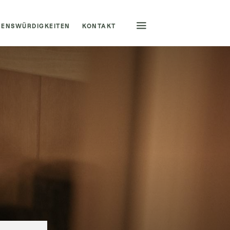
HENSWÜRDIGKEITEN
KONTAKT
BUCHUNGSHOTLINE
+43 6132 23 5 29
SPRACHUMSTELLUNG
|
DEUTSCH
ENGLISH
ANFRAGEN/BUCHEN
SCHNELLANFRAGE