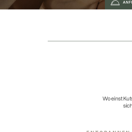
ANF
Wo einst Kut
sic