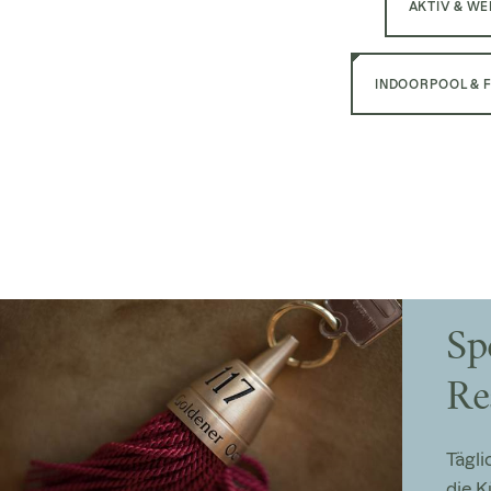
AKTIV & WE
INDOORPOOL & F
Sp
Re
Tägl
die 