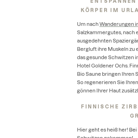
ENTSPANNEN 
KÖRPER IM URLA
Um nach
Wanderungen in 
Salzkammergutes
, nach 
ausgedehnten Spaziergän
Bergluft ihre Muskeln zu
das gesunde Schwitzen in
Hotel Goldener Ochs. Fin
Bio Saune bringen Ihren 
So regenerieren Sie Ihre
gönnen Ihrer Haut zusätzl
FINNISCHE ZIRB
G
Hier geht es heiß her! Bei
Schwitzen gekommen!