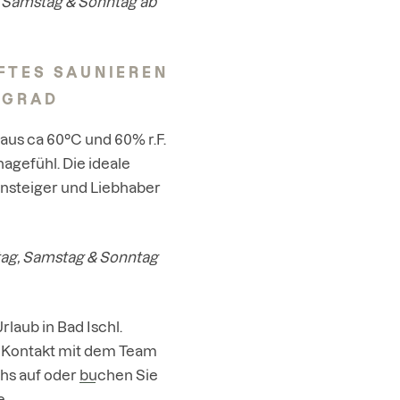
, Samstag & Sonntag ab
NFTES SAUNIEREN
0 GRAD
us ca 60°C und 60% r.F.
agefühl. Die ideale
insteiger und Liebhaber
itag, Samstag & Sonntag
rlaub in Bad Ischl.
 Kontakt
mit dem Team
chs auf oder
buchen
Sie
e.