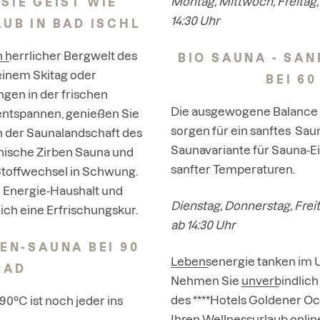
Montag, Mittwoch, Freitag
SIE GEIST WIE
14:30 Uhr
UB IN BAD ISCHL
herrlicher Bergwelt des
BIO SAUNA - SA
einem Skitag oder
BEI 6
gen in der frischen
Die ausgewogene Balance a
 entspannen, genießen Sie
sorgen für ein sanftes Saun
 der Saunalandschaft des
Saunavariante für Sauna-E
nische Zirben Sauna und
sanfter Temperaturen.
Stoffwechsel in Schwung.
n Energie-Haushalt und
Dienstag, Donnerstag, Fre
ich eine Erfrischungskur.
ab 14:30 Uhr
EN-SAUNA BEI 90
Lebensenergie tanken
im U
RAD
Nehmen Sie
unverbindlich
des ****Hotels Goldener O
 90°C ist noch jeder ins
Ihren Wellnessurlaub onlin