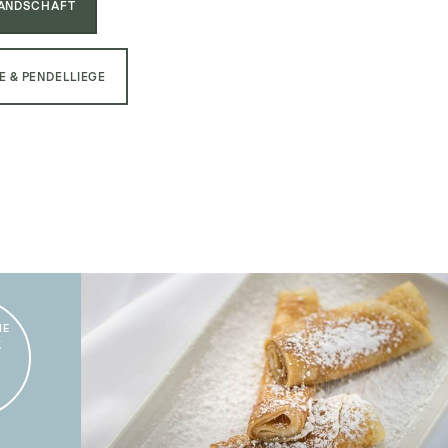
ANDSCHAFT
 & PENDELLIEGE
HE
K