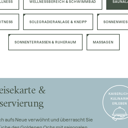
LLNESS
WELLNESSBEREICH & SCHWIMMBAD
SAUNAL
ITNESS
SOLEGRADIERANLAGE & KNEIPP
SONNENWIESE
SONNENTERRASSEN & RUHERAUM
MASSAGEN
eisekarte &
KAISERLIC
KULINARI
servierung
ERLEBEN
ich aufs Neue verwöhnt und überrascht Sie
Küche des Goldenen Ochs mit saisonalen