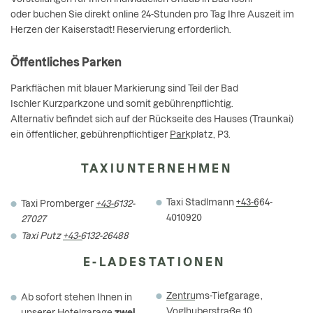
oder buchen Sie direkt online 24-Stunden pro Tag Ihre Auszeit im
Herzen der Kaiserstadt! Reservierung erforderlich.
Öffentliches Parken
Parkflächen mit blauer Markierung sind Teil der Bad
Ischler Kurzparkzone und somit gebührenpflichtig.
Alternativ befindet sich auf der Rückseite des Hauses (Traunkai)
ein öffentlicher, gebührenpflichtiger
Parkplatz, P3
.
TAXIUNTERNEHMEN
Taxi Stadlmann
+43-664-
Taxi Promberger
+43-6132-
4010920
27027
Taxi Putz
+43-6132-26488
E-LADESTATIONEN
Zentrums-Tiefgarage
,
Ab sofort stehen Ihnen in
Voglhuberstraße 10
unserer Hotelgarage
zwei