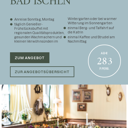
BAD ISCHLN
Wintergarten oder bei warmer
Anreise Sonntag, Montag
Witterung im Sonnengarten
täglich Genießer-
einmal Berg- und Talfahrt auf
Frühstücksbuffet mit
die Katrin
regionalen Qualitätsprodukten,
gesunden Wachmachern und
einmal Kaffee und Strudel am
kleinen Verwöhnsünden im
Nachmittag
AB €
ZUM ANGEBOT
283
P.PERS.
ZUR ANGEBOTSÜBERSICHT