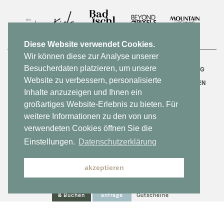
Diese Website verwendet Cookies.
Wir können diese zur Analyse unserer
Besucherdaten platzieren, um unsere
KONTAKT
NEWSLETTER
JOBS
DATENSCHUTZERKLÄRUNG
Website zu verbessern, personalisierte
IMPRESSUM
BARRIEREFREIHEITSERKLÄRUNG
SITEMAP
EN
Inhalte anzuzeigen und Ihnen ein
großartiges Website-Erlebnis zu bieten. Für
MADE BY WEBSLINE
weitere Informationen zu den von uns
verwendeten Cookies öffnen Sie die
Einstellungen.
Datenschutzerklärung
akzeptieren
Anfragen
Schnell
Hotel-
& Buchen
anfrage
Gutscheine